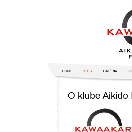
HOME
KLUB
GALÉRIA
V
O klube Aikido