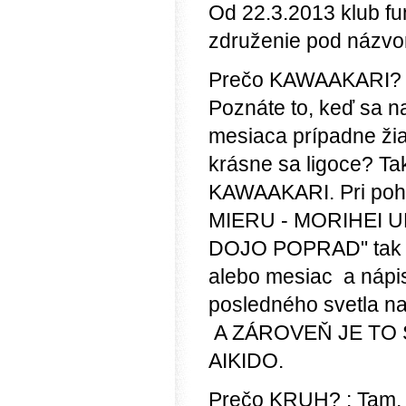
Od 22.3.2013 klub f
združenie pod názv
Prečo KAWAAKARI
Poznáte to, keď sa na
mesiaca prípadne ži
krásne sa ligoce? Ta
KAWAAKARI. Pri poh
MIERU - MORIHEI UE
DOJO POPRAD" tak ti
alebo mesiac a nápis 
posledného svetla na
A ZÁROVEŇ JE TO 
AIKIDO.
Prečo KRUH? :
Tam, 