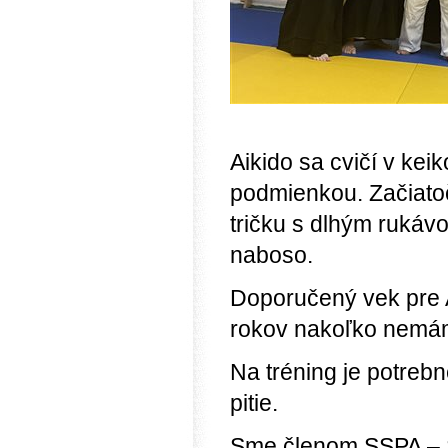
Aikido sa cvičí v keik
podmienkou. Začiatoč
tričku s dlhým rukávo
naboso.
Doporučený vek pre A
rokov nakoľko nemáme
Na tréning je potrebn
pitie.
Sme členom SSPA – S