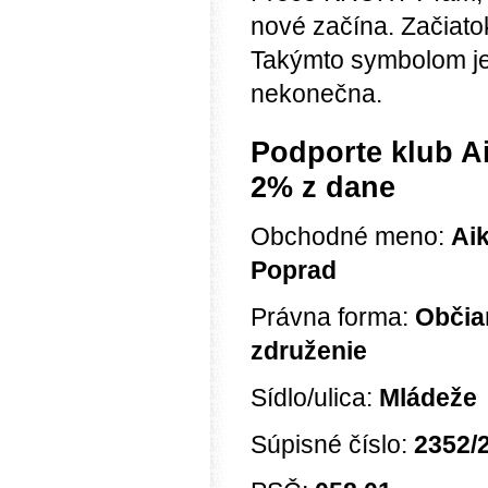
nové začína. Začiatok
Takýmto symbolom j
nekonečna.
Podporte klub A
2% z dane
Obchodné meno:
Ai
Poprad
Právna forma:
Občia
združenie
Sídlo/ulica:
Mládeže
Súpisné číslo:
2352/