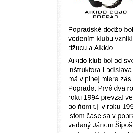
Popradské dódžo bol
vedením klubu vznikli
džucu a Aikido.
Aikido klub bol od s
inštruktora Ladislav
má v plnej miere zásl
Poprade. Prvé dva rok
roku 1994 prevzal ve
po ňom t.j. v roku 1
istom čase sa v popra
vedený Jánom Šipošo