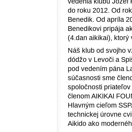
vedenia klubu Jozef K
do roku 2012. Od rok
Benedik. Od apríla 2
Benedikovi pripája ak
(4.dan aikikai), ktor
Náš klub od svojho v
dódžo v Levoči a Spiš
pod vedením pána La
súčasnosti sme člen
spoločnosti priateľov 
členom AIKIKAI FOU
Hlavným cieľom SSP
technickej úrovne cv
Aikido ako moderné