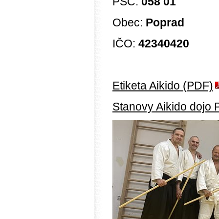
PSČ:
058 01
Obec:
Poprad
IČO:
42340420
Etiketa Aikido (PDF)
Stanovy Aikido dojo