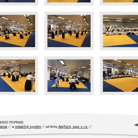
AIKIDO POPRAD
ránok
a
redakčný systém
od firmy
AlejTech, spol. s r.o.