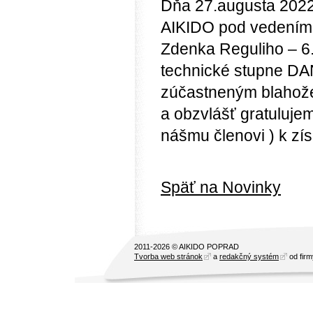
Dňa 27.augusta 2022 
AIKIDO pod vedením 
Zdenka Reguliho – 6.
technické stupne DAN
zúčastneným blahož
a obzvlášť gratuluje
nášmu členovi ) k zís
Späť na Novinky
2011-2026 © AIKIDO POPRAD
Tvorba web stránok
a
redakčný systém
od fir